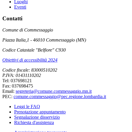
Luoghi
Eventi
Contatti
Comune di Commessaggio
Piazza Italia,1 - 46010 Commessaggio (MN)
Codice Catastale "Belfiore" C930
Obiettivi di accessibilità 2024
Codice fiscale: 83000510202
P.IVA: 01431110202
Tel: 037698121
Fax: 037698475
Email:
segreteria@comune.commessaggio.mn.it
PEC:
comune.commessaggio@pec.regione.lombardia.it
Leggi le FAQ
Prenotazione appuntamento
Segnalazione disservizio
Richiesta d'assistenza